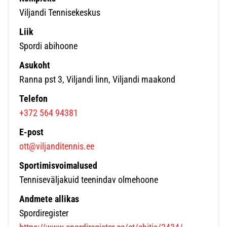
Viljandi Tennisekeskus
Liik
Spordi abihoone
Asukoht
Ranna pst 3, Viljandi linn, Viljandi maakond
Telefon
+372 564 94381
E-post
ott@viljanditennis.ee
Sportimisvoimalused
Tenniseväljakuid teenindav olmehoone
Andmete allikas
Spordiregister