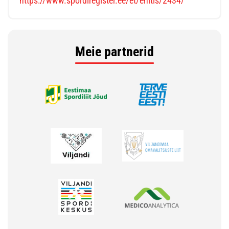
https://www.spordiregister.ee/et/ehitis/2434/
Meie partnerid