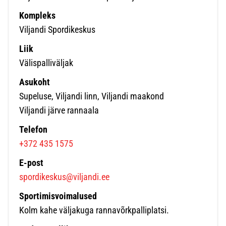
Kompleks
Viljandi Spordikeskus
Liik
Välispalliväljak
Asukoht
Supeluse, Viljandi linn, Viljandi maakond
Viljandi järve rannaala
Telefon
+372 435 1575
E-post
spordikeskus@viljandi.ee
Sportimisvoimalused
Kolm kahe väljakuga rannavõrkpalliplatsi.