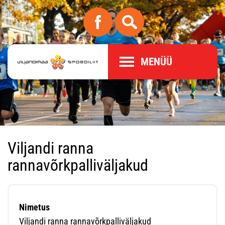
MENÜÜ
Viljandi ranna
rannavõrkpalliväljakud
Nimetus
Viljandi ranna rannavõrkpalliväljakud