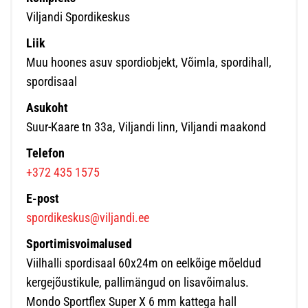
Viljandi Spordikeskus
Liik
Muu hoones asuv spordiobjekt, Võimla, spordihall,
spordisaal
Asukoht
Suur-Kaare tn 33a, Viljandi linn, Viljandi maakond
Telefon
+372 435 1575
E-post
spordikeskus@viljandi.ee
Sportimisvoimalused
Viilhalli spordisaal 60x24m on eelkõige mõeldud
kergejõustikule, pallimängud on lisavõimalus.
Mondo Sportflex Super X 6 mm kattega hall