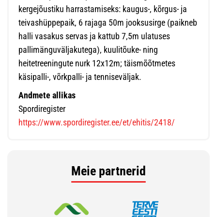
kergejõustiku harrastamiseks: kaugus-, kõrgus- ja
teivashüppepaik, 6 rajaga 50m jooksusirge (paikneb
halli vasakus servas ja kattub 7,5m ulatuses
pallimänguväljakutega), kuulitõuke- ning
heitetreeningute nurk 12x12m; täismõõtmetes
käsipalli-, võrkpalli- ja tenniseväljak.
Andmete allikas
Spordiregister
https://www.spordiregister.ee/et/ehitis/2418/
Meie partnerid