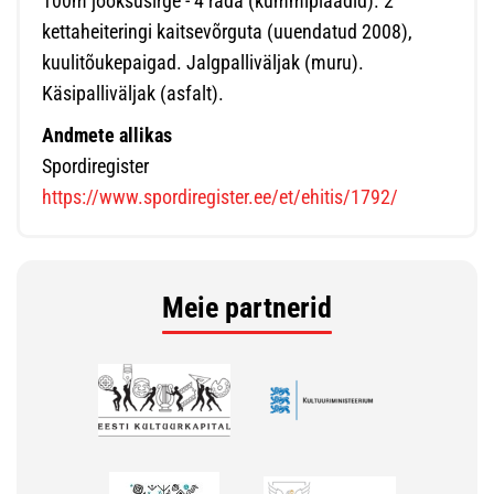
100m jooksusirge - 4 rada (kummiplaadid). 2
kettaheiteringi kaitsevõrguta (uuendatud 2008),
kuulitõukepaigad. Jalgpalliväljak (muru).
Käsipalliväljak (asfalt).
Andmete allikas
Spordiregister
https://www.spordiregister.ee/et/ehitis/1792/
Meie partnerid