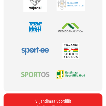
Viljandimaa Spordiliit