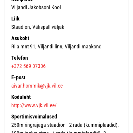
Viljandi Jakobsoni Kool
Liik
Staadion, Välispalliväljak
Asukoht
Riia mnt 91, Viljandi linn, Viljandi maakond
Telefon
+372 569 07306
E-post
aivar.hommik@vjk.vil.ee
Koduleht
http://www.vjk.vil.ee/
Sportimisvoimalused
250m ringrajaga staadion - 2 rada (kummiplaadid),