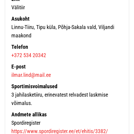
Välitiir
Asukoht
Linnu-Tiiru, Tipu küla, Põhja-Sakala vald, Viljandi
maakond
Telefon
+372 534 20342
E-post
ilmar.lind@mail.ee
Sportimisvoimalused
3 jahilasketiiru, erinevatest relvadest laskmise
võimalus.
Andmete allikas
Spordiregister
https://www.spordiregister.ee/et/ehitis/3382/