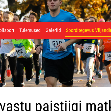
olisport
Tulemused
Galeriid
Sporditegevus Viljand
vastu paistiigi ma