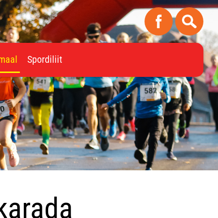
imaal
Spordiliit
tkarada