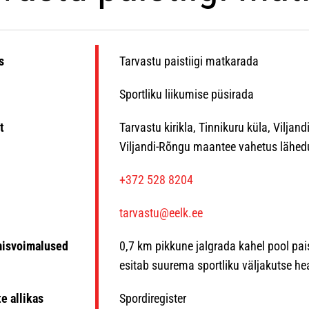
s
Tarvastu paistiigi matkarada
Sportliku liikumise püsirada
t
Tarvastu kirikla, Tinnikuru küla, Viljan
Viljandi-Rõngu maantee vahetus lähed
n
+372 528 8204
tarvastu@eelk.ee
misvoimalused
0,7 km pikkune jalgrada kahel pool paist
esitab suurema sportliku väljakutse hea
e allikas
Spordiregister