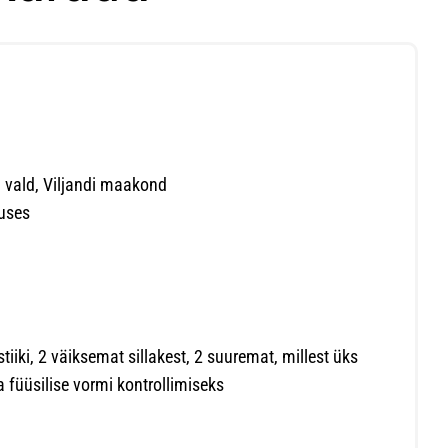
di vald, Viljandi maakond
uses
iiki, 2 väiksemat sillakest, 2 suuremat, millest üks
 füüsilise vormi kontrollimiseks