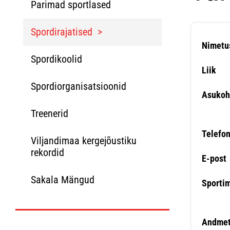
Parimad sportlased
Spordirajatised
Nimetu
Spordikoolid
Liik
Spordiorganisatsioonid
Asukoh
Treenerid
Telefo
Viljandimaa kergejõustiku
rekordid
E-post
Sakala Mängud
Sporti
Andmet