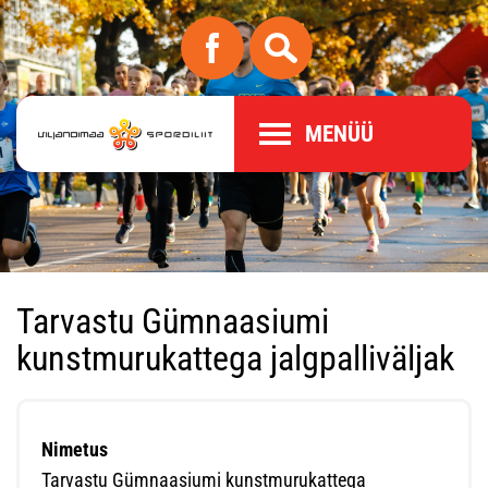
MENÜÜ
Tarvastu Gümnaasiumi
kunstmurukattega jalgpalliväljak
Nimetus
Tarvastu Gümnaasiumi kunstmurukattega