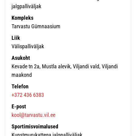
jalgpalliväljak
Kompleks
Tarvastu Gümnaasium
Liik
Välispalliväljak
Asukoht
Kevade tn 2a, Mustla alevik, Viljandi vald, Viljandi
maakond
Telefon
+372 436 6383
E-post
kool@tarvastu.vil.ee
Sportimisvoimalused
Kunstmurukattega jalgpalliväljak