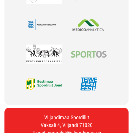
Viljandimaa Spordiliit
Vaksali 4, Viljandi 71020
E-post:
spordiliit@viljandimaa.ee