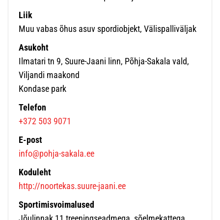
Liik
Muu vabas õhus asuv spordiobjekt, Välispalliväljak
Asukoht
Ilmatari tn 9, Suure-Jaani linn, Põhja-Sakala vald,
Viljandi maakond
Kondase park
Telefon
+372 503 9071
E-post
info@pohja-sakala.ee
Koduleht
http://noortekas.suure-jaani.ee
Sportimisvoimalused
Jõulinnak 11 treeningseadmega, sõelmekattega