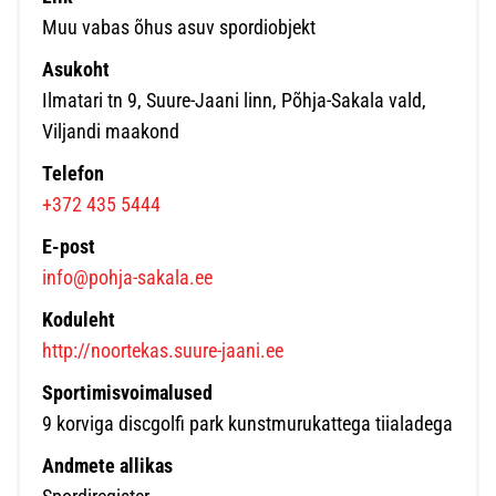
Muu vabas õhus asuv spordiobjekt
Asukoht
Ilmatari tn 9, Suure-Jaani linn, Põhja-Sakala vald,
Viljandi maakond
Telefon
+372 435 5444
E-post
info@pohja-sakala.ee
Koduleht
http://noortekas.suure-jaani.ee
Sportimisvoimalused
9 korviga discgolfi park kunstmurukattega tiialadega
Andmete allikas