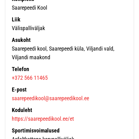
Saarepeedi Kool
Liik
Välispalliväljak
Asukoht
Saarepeedi kool, Saarepeedi küla, Viljandi vald,
Viljandi maakond
Telefon
+372 566 11465
E-post
saarepeedikool@saarepeedikool.ee
Koduleht
https://saarepeedikool.ee/et
Sportimisvoimalused