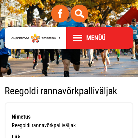
MENÜÜ
Reegoldi rannavõrkpalliväljak
Nimetus
Reegoldi rannavõrkpalliväljak
Liik