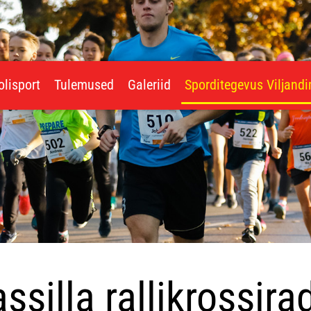
olisport
Tulemused
Galeriid
Sporditegevus Viljand
ssilla rallikrossira