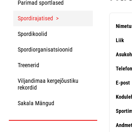
Parimad sportlased
Spordirajatised
Nimetu
Spordikoolid
Liik
Spordiorganisatsioonid
Asukoh
Treenerid
Telefo
Viljandimaa kergejõustiku
E-post
rekordid
Kodule
Sakala Mängud
Sporti
Andmet