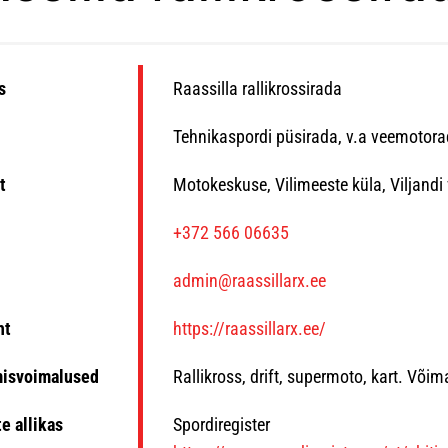
s
Raassilla rallikrossirada
Tehnikaspordi püsirada, v.a veemotor
t
Motokeskuse, Vilimeeste küla, Viljandi
n
+372 566 06635
admin@raassillarx.ee
ht
https://raassillarx.ee/
misvoimalused
Rallikross, drift, supermoto, kart. Võ
e allikas
Spordiregister