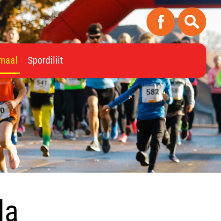
imaal
Spordiliit
da