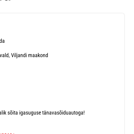
ada
 vald, Viljandi maakond
imalik sõita igasuguse tänavasõiduautoga!