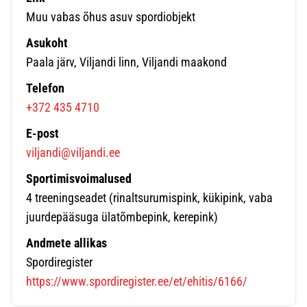
Muu vabas õhus asuv spordiobjekt
Asukoht
Paala järv, Viljandi linn, Viljandi maakond
Telefon
+372 435 4710
E-post
viljandi@viljandi.ee
Sportimisvoimalused
4 treeningseadet (rinaltsurumispink, kükipink, vaba
juurdepääsuga ülatõmbepink, kerepink)
Andmete allikas
Spordiregister
https://www.spordiregister.ee/et/ehitis/6166/