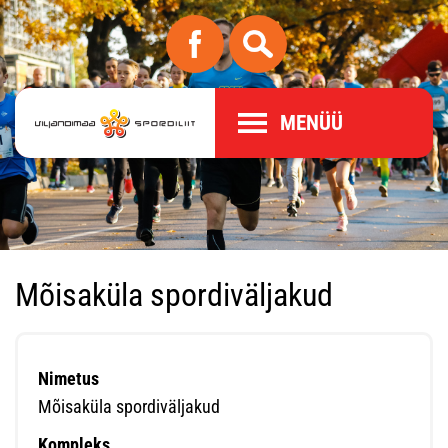
MENÜÜ
Mõisaküla spordiväljakud
Nimetus
Mõisaküla spordiväljakud
Kompleks