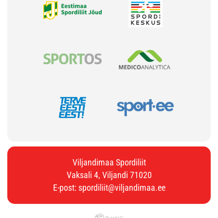
Viljandimaa Spordiliit
Vaksali 4, Viljandi 71020
E-post:
spordiliit@viljandimaa.ee