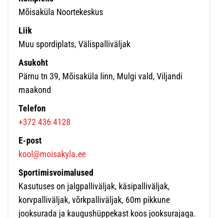
Mõisaküla Noortekeskus
Liik
Muu spordiplats, Välispalliväljak
Asukoht
Pärnu tn 39, Mõisaküla linn, Mulgi vald, Viljandi
maakond
Telefon
+372 436 4128
E-post
kool@moisakyla.ee
Sportimisvoimalused
Kasutuses on jalgpalliväljak, käsipalliväljak,
korvpalliväljak, võrkpalliväljak, 60m pikkune
jooksurada ja kaugushüppekast koos jooksurajaga.