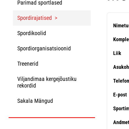
Parimad sportlased
Spordirajatised
Nimetu
Spordikoolid
Komple
Spordiorganisatsioonid
Liik
Treenerid
Asukoh
Viljandimaa kergejõustiku
Telefo
rekordid
E-post
Sakala Mängud
Sporti
Andmet