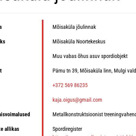
s
Mõisaküla jõulinnak
ks
Mõisaküla Noortekeskus
Muu vabas õhus asuv spordiobjekt
t
Pärnu tn 39, Mõisaküla linn, Mulgi val
n
+372 569 86235
kaja.oigus@gmail.com
misvoimalused
Metallkonstruktsioonist treeningvahen
e allikas
Spordiregister