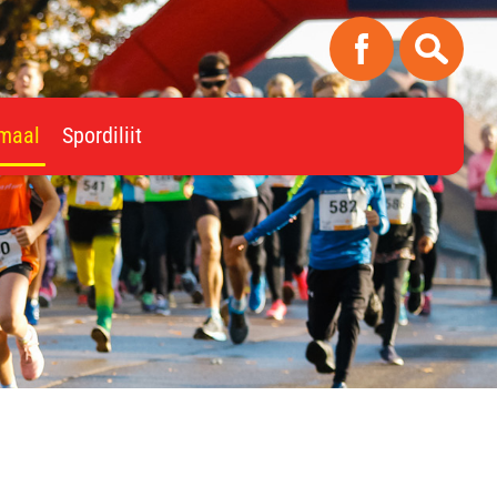
imaal
Spordiliit