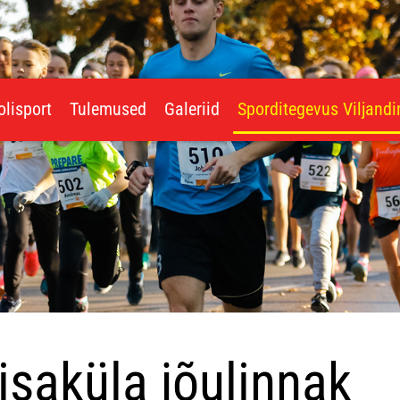
olisport
Tulemused
Galeriid
Sporditegevus Viljand
saküla jõulinnak