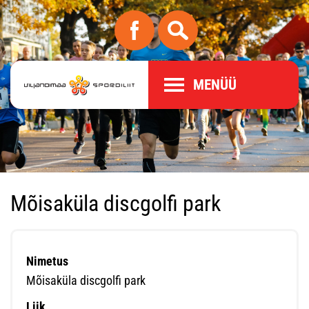
MENÜÜ
Mõisaküla discgolfi park
Nimetus
Mõisaküla discgolfi park
Liik