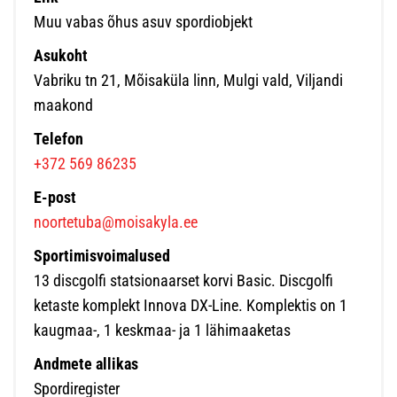
Muu vabas õhus asuv spordiobjekt
Asukoht
Vabriku tn 21, Mõisaküla linn, Mulgi vald, Viljandi
maakond
Telefon
+372 569 86235
E-post
noortetuba@moisakyla.ee
Sportimisvoimalused
13 discgolfi statsionaarset korvi Basic. Discgolfi
ketaste komplekt Innova DX-Line. Komplektis on 1
kaugmaa-, 1 keskmaa- ja 1 lähimaaketas
Andmete allikas
Spordiregister