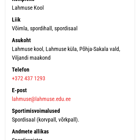
Lahmuse Kool
Liik
Võimla, spordihall, spordisaal
Asukoht
Lahmuse kool, Lahmuse küla, Põhja-Sakala vald,
Viljandi maakond
Telefon
+372 437 1293
E-post
lahmuse@lahmuse.edu.ee
Sportimisvoimalused
Spordisaal (korvpall, võrkpall).
Andmete allikas