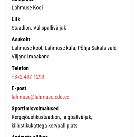
Lahmuse Kool
Liik
Staadion, Välispalliväljak
Asukoht
Lahmuse kool, Lahmuse küla, Põhja-Sakala vald,
Viljandi maakond
Telefon
+372 437 1293
E-post
lahmuse@lahmuse.edu.ee
Sportimisvoimalused
Kergejõustikustaadion, jalgpallväljak,
killustikukattega korvpalliplats