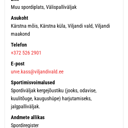
Muu spordiplats, Välispalliväljak
Asukoht
Kärstna mõis, Kärstna küla, Viljandi vald, Viljandi
maakond
Telefon
+372 526 2901
E-post
urve.kass@viljandivald.ee
Sportimisvoimalused
Spordiväljak kergejõustiku (jooks, odavise,
kuulitõuge, kaugushüpe) harjutamiseks,
jalgpalliväljak.
Andmete allikas
Spordiregister