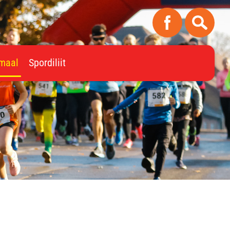
imaal
Spordiliit