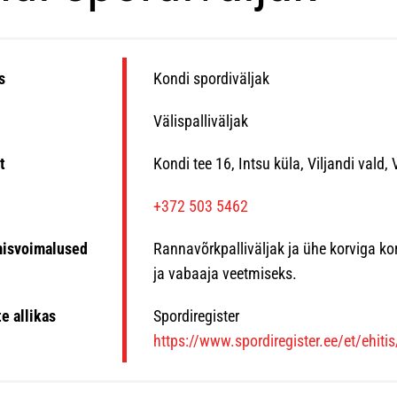
s
Kondi spordiväljak
Välispalliväljak
t
Kondi tee 16, Intsu küla, Viljandi vald
n
+372 503 5462
misvoimalused
Rannavõrkpalliväljak ja ühe korviga ko
ja vabaaja veetmiseks.
e allikas
Spordiregister
https://www.spordiregister.ee/et/ehiti