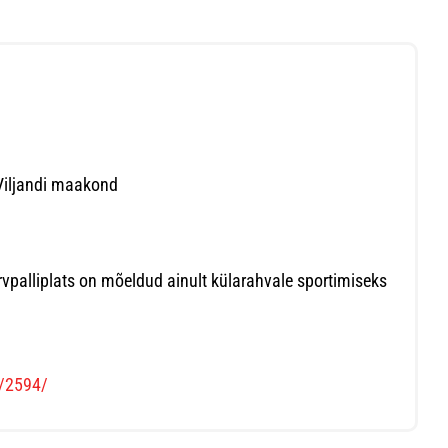
, Viljandi maakond
rvpalliplats on mõeldud ainult külarahvale sportimiseks
s/2594/