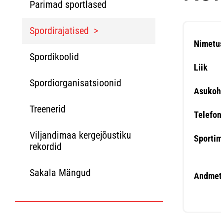
Parimad sportlased
Spordirajatised
Nimetu
Spordikoolid
Liik
Spordiorganisatsioonid
Asukoh
Treenerid
Telefo
Viljandimaa kergejõustiku
Sporti
rekordid
Sakala Mängud
Andmet