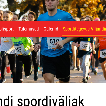
olisport
Tulemused
Galeriid
Sporditegevus Viljand
di spordiväljak