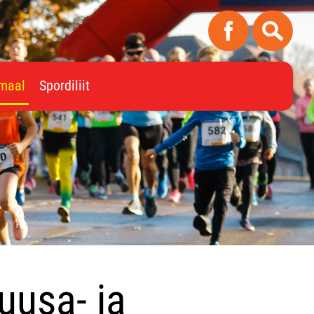
imaal
Spordiliit
uusa- ja