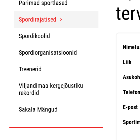
Parimad sportlased
ter
Spordirajatised
Spordikoolid
Nimetu
Spordiorganisatsioonid
Liik
Treenerid
Asukoh
Viljandimaa kergejõustiku
Telefo
rekordid
E-post
Sakala Mängud
Sporti