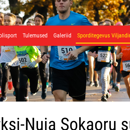
olisport
Tulemused
Galeriid
Sporditegevus Viljand
ksi-Nuia Sokaoru s