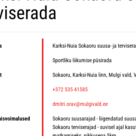
viserada
s
Karksi-Nuia Sokaoru suusa- ja terviser
Sportliku liikumise püsirada
t
Sokaoru, Karksi-Nuia linn, Mulgi vald,
n
+372 535 41585
dmitri.orav@mulgivald.ee
misvoimalused
Sokaoru suusarajad - liigendatud suus
Sokaoru terviserajad - suvisel ajal kas
matkamiseks, pikkusega 5km.