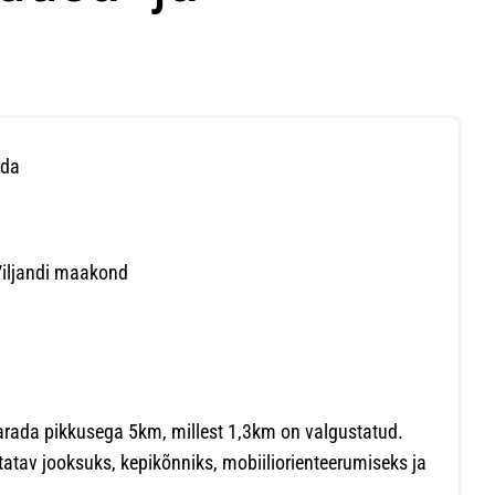
ada
 Viljandi maakond
arada pikkusega 5km, millest 1,3km on valgustatud.
utatav jooksuks, kepikõnniks, mobiiliorienteerumiseks ja