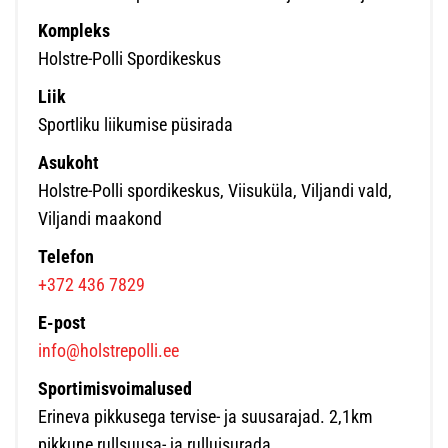
Kompleks
Holstre-Polli Spordikeskus
Liik
Sportliku liikumise püsirada
Asukoht
Holstre-Polli spordikeskus, Viisuküla, Viljandi vald,
Viljandi maakond
Telefon
+372 436 7829
E-post
info@holstrepolli.ee
Sportimisvoimalused
Erineva pikkusega tervise- ja suusarajad. 2,1km
pikkune rullsuusa- ja rulluisurada.