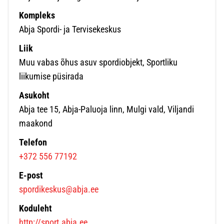
Kompleks
Abja Spordi- ja Tervisekeskus
Liik
Muu vabas õhus asuv spordiobjekt, Sportliku
liikumise püsirada
Asukoht
Abja tee 15, Abja-Paluoja linn, Mulgi vald, Viljandi
maakond
Telefon
+372 556 77192
E-post
spordikeskus@abja.ee
Koduleht
http://sport.abja.ee