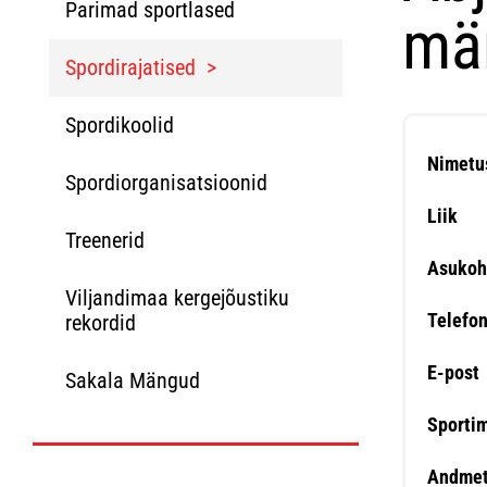
Parimad sportlased
mä
Spordirajatised
Spordikoolid
Nimetu
Spordiorganisatsioonid
Liik
Treenerid
Asukoh
Viljandimaa kergejõustiku
Telefo
rekordid
E-post
Sakala Mängud
Sporti
Andmet