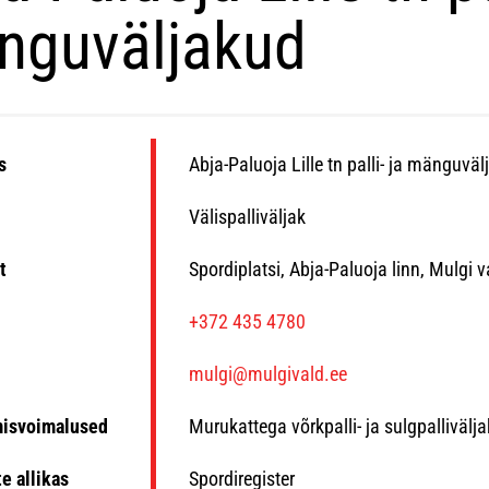
nguväljakud
s
Abja-Paluoja Lille tn palli- ja mänguvä
Välispalliväljak
t
Spordiplatsi, Abja-Paluoja linn, Mulgi 
n
+372 435 4780
mulgi@mulgivald.ee
misvoimalused
Murukattega võrkpalli- ja sulgpalliväl
e allikas
Spordiregister