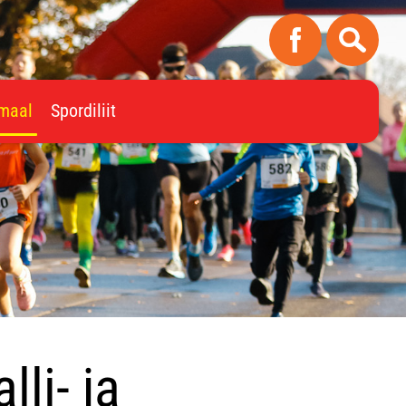
imaal
Spordiliit
lli- ja