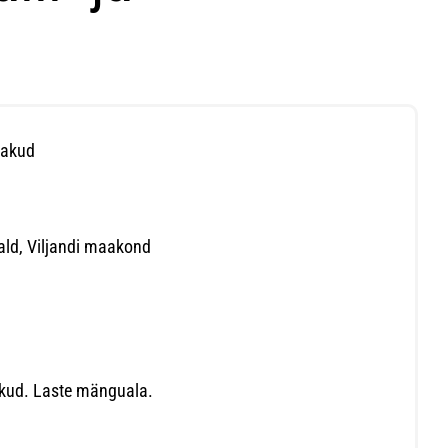
ljakud
vald, Viljandi maakond
jakud. Laste mänguala.