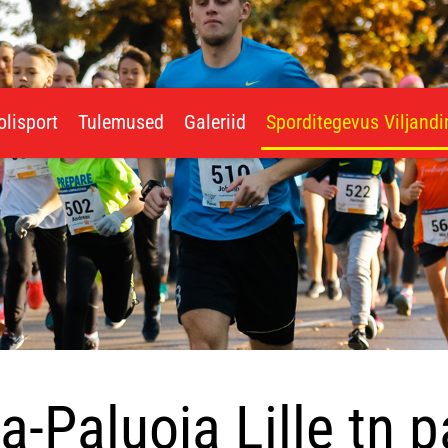
olisport
Tulemused
Galeriid
Sporditegevus Viljand
a-Paluoja Lille tn pa