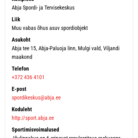
Abja Spordi- ja Tervisekeskus
Liik
Muu vabas õhus asuv spordiobjekt
Asukoht
Abja tee 15, Abja-Paluoja linn, Mulgi vald, Viljandi
maakond
Telefon
+372 436 4101
E-post
spordikeskus@abja.ee
Koduleht
http://sport.abja.ee
Sportimisvoimalused