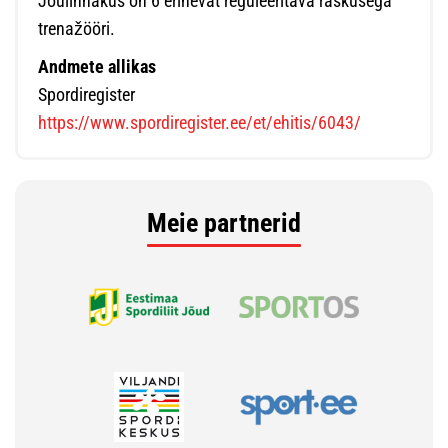
Jõulinnakus on 6 erinevat reguleeritava raskusega
trenažööri.
Andmete allikas
Spordiregister
https://www.spordiregister.ee/et/ehitis/6043/
Meie partnerid