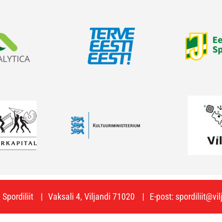
Spordiliit
Vaksali 4, Viljandi 71020
E-post:
spordiliit@vi