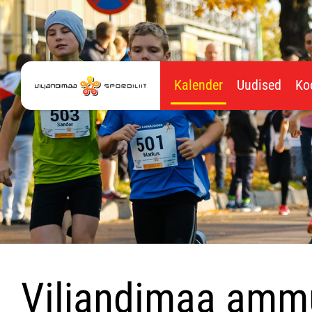
Kalender
Uudised
Ko
Viljandimaa amm