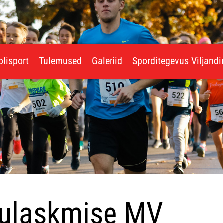
olisport
Tulemused
Galeriid
Sporditegevus Viljand
ulaskmise MV