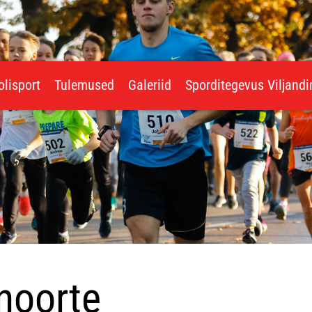
olisport
Tulemused
Galeriid
Sporditegevus Viljand
noorte