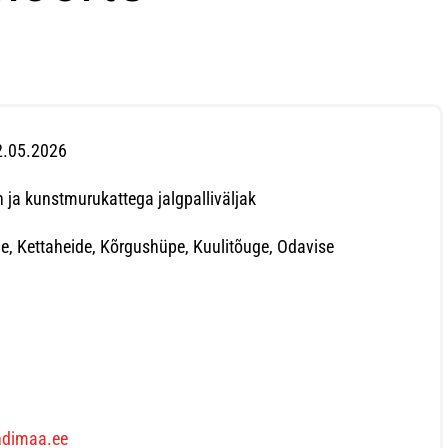
22.05.2026
 ja kunstmurukattega jalgpalliväljak
, Kettaheide, Kõrgushüpe, Kuulitõuge, Odavise
andimaa.ee