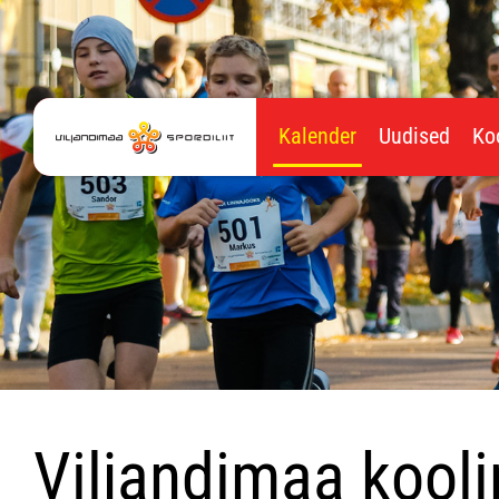
Kalender
Uudised
Ko
Viljandimaa kooli