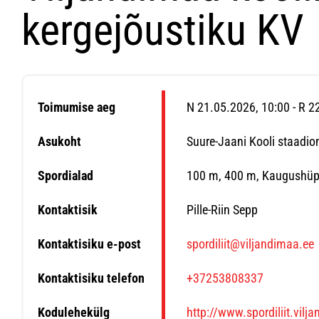
kergejõustiku KV
Toimumise aeg
N 21.05.2026, 10:00 - R 
Asukoht
Suure-Jaani Kooli staadion
Spordialad
100 m, 400 m, Kaugushüpe
Kontaktisik
Pille-Riin Sepp
Kontaktisiku e-post
spordiliit@viljandimaa.ee
Kontaktisiku telefon
+37253808337
Kodulehekülg
http://www.spordiliit.vilj