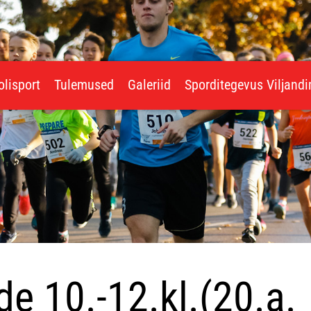
olisport
Tulemused
Galeriid
Sporditegevus Viljand
de 10.-12.kl.(20.a.