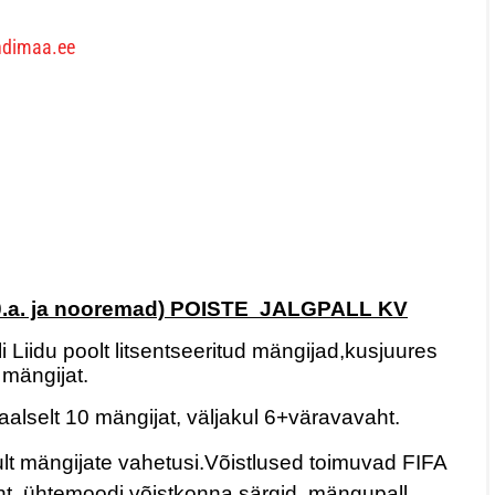
andimaa.ee
20.a. ja nooremad) POISTE
JALGPALL KV
 Liidu poolt litsentseeritud mängijad,kusjuures
 mängijat.
aalselt 10 mängijat, väljakul 6+väravavaht.
ult mängijate vahetusi.Võistlused toimuvad FIFA
eht, ühtemoodi võistkonna särgid, mängupall.