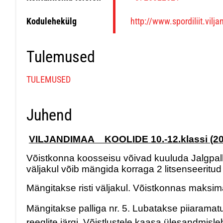
Kodulehekülg
http://www.spordiliit.vilj
Tulemused
TULEMUSED
Juhend
VILJANDIMAA KOOLIDE
10.-12.klassi (
Võistkonna koosseisu võivad kuuluda Jalgpalli
väljakul võib mängida korraga 2 litsenseeritud
Mängitakse risti väljakul. Võistkonnas maksim
Mängitakse palliga nr. 5. Lubatakse piiaramat
reeglite järgi. Võistlustele kaasa ülesandmisl