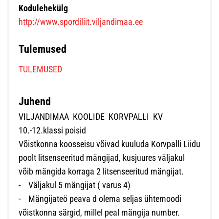
Kodulehekülg
http://www.spordiliit.viljandimaa.ee
Tulemused
TULEMUSED
Juhend
VILJANDIMAA KOOLIDE KORVPALLI KV
10.-12.klassi poisid
Võistkonna koosseisu võivad kuuluda Korvpalli Liidu
poolt litsenseeritud mängijad, kusjuures väljakul
võib mängida korraga 2 litsenseeritud mängijat.
- Väljakul 5 mängijat ( varus 4)
- Mängijateö peava d olema seljas ühtemoodi
võistkonna särgid, millel peal mängija number.