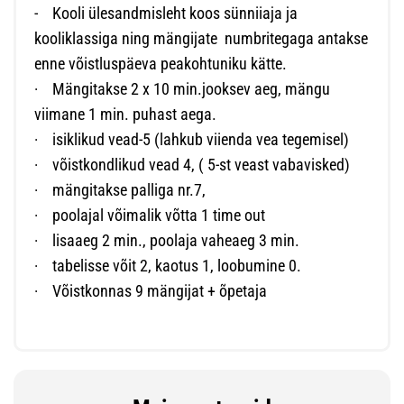
- Kooli ülesandmisleht koos sünniiaja ja
kooliklassiga ning mängijate numbritegaga antakse
enne võistluspäeva peakohtuniku kätte.
· Mängitakse 2 x 10 min.jooksev aeg, mängu
viimane 1 min. puhast aega.
· isiklikud vead-5 (lahkub viienda vea tegemisel)
· võistkondlikud vead 4, ( 5-st veast vabavisked)
· mängitakse palliga nr.7,
· poolajal võimalik võtta 1 time out
· lisaaeg 2 min., poolaja vaheaeg 3 min.
· tabelisse võit 2, kaotus 1, loobumine 0.
· Võistkonnas 9 mängijat + õpetaja