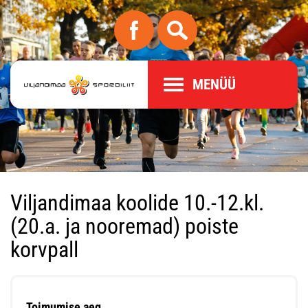
MENÜÜ
Viljandimaa koolide 10.-12.kl.
(20.a. ja nooremad) poiste
korvpall
Toimumise aeg