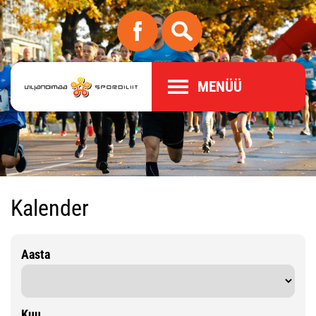
MENÜÜ
Kalender
Aasta
Kuu