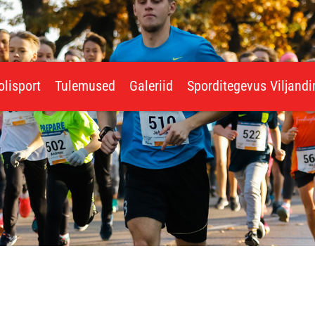
olisport
Tulemused
Galeriid
Sporditegevus Viljand