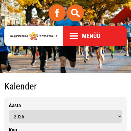
MENÜÜ
Kalender
Aasta
Kuu