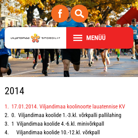
MENÜÜ
2014
1. 17.01.2014. Viljandimaa koolinoorte lauatennise KV
2. 0. Viljandimaa koolide 1.-3.kl. võrkpalli pallilahing
3. 1 Viljandimaa koolide 4.-6.kl. minivõrkpall
4. Viljandimaa koolide 10.-12.kl. võrkpall