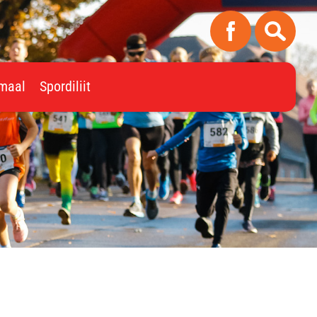
imaal
Spordiliit