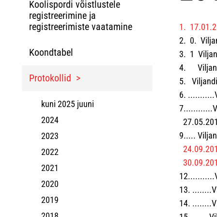
Koolispordi võistlustele
registreerimine ja
registreerimiste vaatamine
1. 17.01.2
2. 0. Vilja
Koondtabel
3. 1 Viljan
4. Viljand
Protokollid
5. Viljandi
6. .........
kuni 2025 juuni
7..........
2024
27.05.2014
9..... Vilj
2023
24.09.201
2022
30.09.20
2021
12..........
2020
13. .......
2019
14. ........
2018
15. .......V