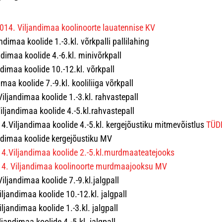
014. Viljandimaa koolinoorte lauatennise KV
ndimaa koolide 1.-3.kl. võrkpalli pallilahing
dimaa koolide 4.-6.kl. minivõrkpall
imaa koolide 10.-12.kl. võrkpall
maa koolide 7.-9.kl. kooliliiga võrkpall
..Viljandimaa koolide 1.-3.kl. rahvastepall
..Viljandimaa koolide 4.-5.kl.rahvastepall
.Viljandimaa koolide 4.-5.kl. kergejõustiku mitmevõistlus
TÜD
andimaa koolide kergejõustiku MV
4.Viljandimaa koolide 2.-5.kl.murdmaateatejooks
14. Viljandimaa koolinoorte murdmaajooksu MV
.Viljandimaa koolide 7.-9.kl.jalgpall
.Viljandimaa koolide 10.-12.kl. jalgpall
Viljandimaa koolide 1.-3.kl. jalgpall
iljandimaa koolide 4.-5.kl. jalgpall