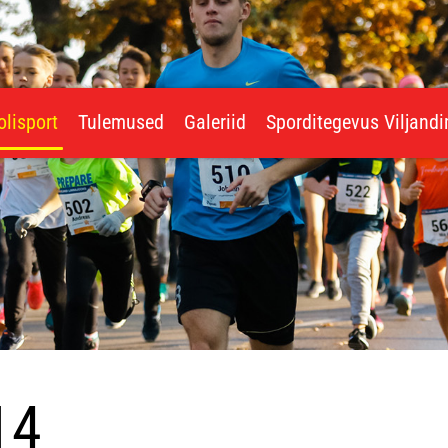
olisport
Tulemused
Galeriid
Sporditegevus Viljand
14