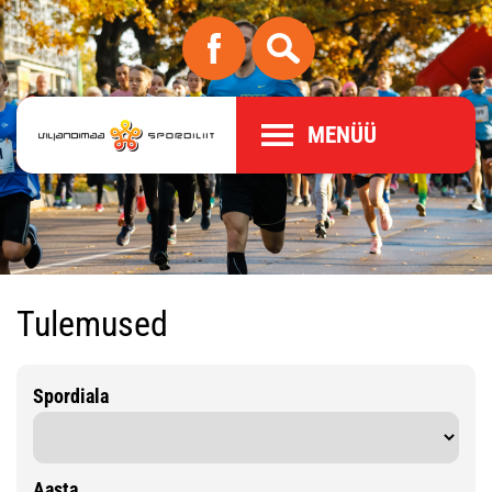
MENÜÜ
Tulemused
Spordiala
Aasta