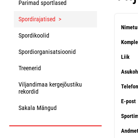
Parimad sportlased
Spordirajatised
Nimetu
Spordikoolid
Komple
Spordiorganisatsioonid
Liik
Treenerid
Asukoh
Viljandimaa kergejõustiku
Telefo
rekordid
E-post
Sakala Mängud
Sporti
Andmet