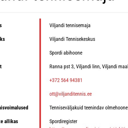
s
Viljandi tennisemaja
ks
Viljandi Tennisekeskus
Spordi abihoone
t
Ranna pst 3, Viljandi linn, Viljandi ma
n
+372 564 94381
ott@viljanditennis.ee
misvoimalused
Tenniseväljakuid teenindav olmehoone
e allikas
Spordiregister