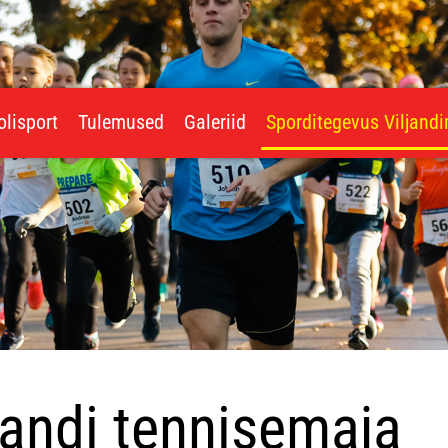
olisport
Tulemused
Galeriid
Sporditegevus Viljand
jandi tennisemaja