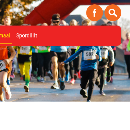
imaal
Spordiliit