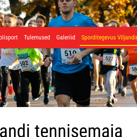
olisport
Tulemused
Galeriid
Sporditegevus Viljand
jandi tennisemaja