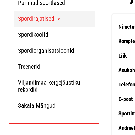
Parimad sportlased
Spordirajatised
Nimetu
Spordikoolid
Komple
Spordiorganisatsioonid
Liik
Treenerid
Asukoh
Viljandimaa kergejõustiku
Telefo
rekordid
E-post
Sakala Mängud
Sporti
Andmet