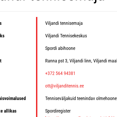
s
Viljandi tennisemaja
ks
Viljandi Tennisekeskus
Spordi abihoone
t
Ranna pst 3, Viljandi linn, Viljandi ma
n
+372 564 94381
ott@viljanditennis.ee
misvoimalused
Tenniseväljakuid teenindav olmehoone
e allikas
Spordiregister