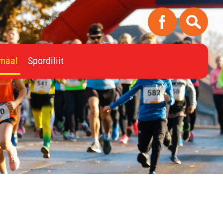
imaal
Spordiliit