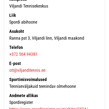
Viljandi Tennisekeskus
Liik
Spordi abihoone
Asukoht
Ranna pst 3, Viljandi linn, Viljandi maakond
Telefon
+372 564 94381
E-post
ott@viljanditennis.ee
Sportimisvoimalused
Tenniseväljakuid teenindav olmehoone
Andmete allikas
Spordiregister