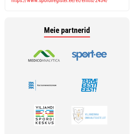
https://www.spordiregister.ee/et/ehitis/2434/
Meie partnerid