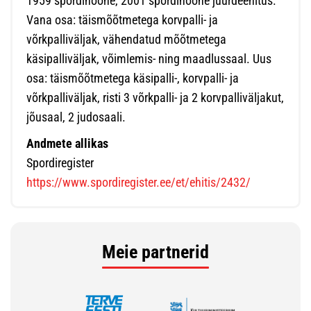
1959 spordihoone, 2001 spordihoone juurdeehitus.
Vana osa: täismõõtmetega korvpalli- ja
võrkpalliväljak, vähendatud mõõtmetega
käsipalliväljak, võimlemis- ning maadlussaal. Uus
osa: täismõõtmetega käsipalli-, korvpalli- ja
võrkpalliväljak, risti 3 võrkpalli- ja 2 korvpalliväljakut,
jõusaal, 2 judosaali.
Andmete allikas
Spordiregister
https://www.spordiregister.ee/et/ehitis/2432/
Meie partnerid