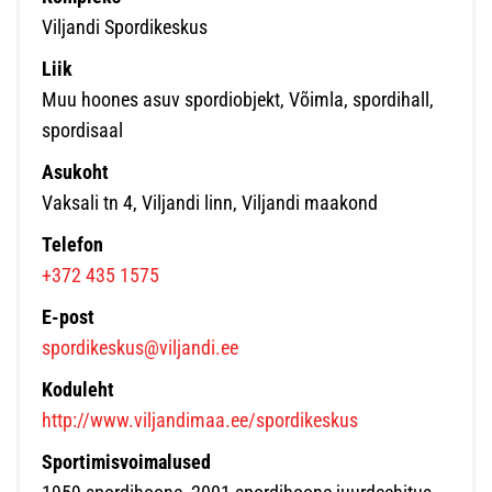
Viljandi Spordikeskus
Liik
Muu hoones asuv spordiobjekt, Võimla, spordihall,
spordisaal
Asukoht
Vaksali tn 4, Viljandi linn, Viljandi maakond
Telefon
+372 435 1575
E-post
spordikeskus@viljandi.ee
Koduleht
http://www.viljandimaa.ee/spordikeskus
Sportimisvoimalused