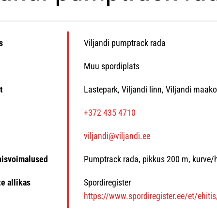
s
Viljandi pumptrack rada
Muu spordiplats
t
Lastepark, Viljandi linn, Viljandi maak
n
+372 435 4710
viljandi@viljandi.ee
misvoimalused
Pumptrack rada, pikkus 200 m, kurve/h
e allikas
Spordiregister
https://www.spordiregister.ee/et/ehiti