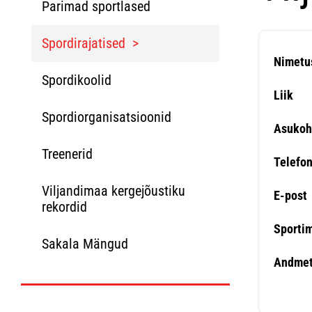
Parimad sportlased
Spordirajatised
Nimetu
Spordikoolid
Liik
Spordiorganisatsioonid
Asukoh
Treenerid
Telefo
Viljandimaa kergejõustiku
E-post
rekordid
Sporti
Sakala Mängud
Andmet