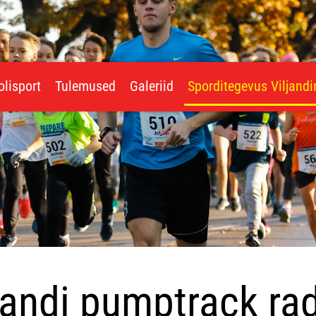
olisport
Tulemused
Galeriid
Sporditegevus Viljand
jandi pumptrack ra