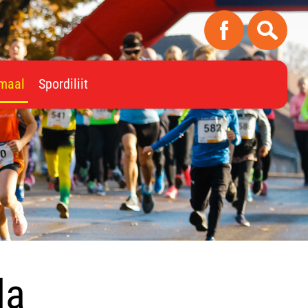
imaal
Spordiliit
da