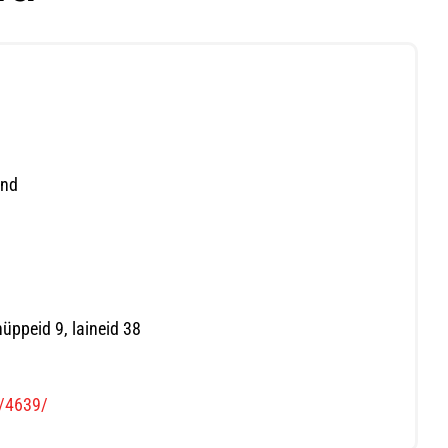
ond
üppeid 9, laineid 38
s/4639/