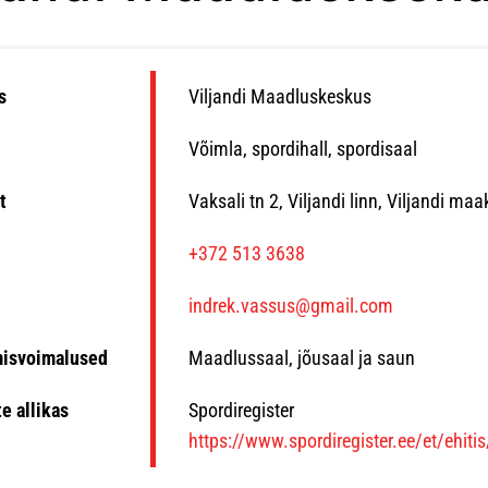
s
Viljandi Maadluskeskus
Võimla, spordihall, spordisaal
t
Vaksali tn 2, Viljandi linn, Viljandi ma
n
+372 513 3638
indrek.vassus@gmail.com
misvoimalused
Maadlussaal, jõusaal ja saun
e allikas
Spordiregister
https://www.spordiregister.ee/et/ehiti