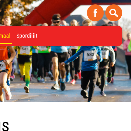
imaal
Spordiliit
us