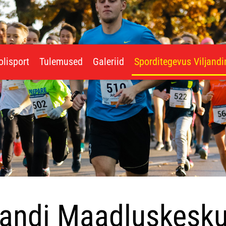
olisport
Tulemused
Galeriid
Sporditegevus Viljand
jandi Maadluskesk