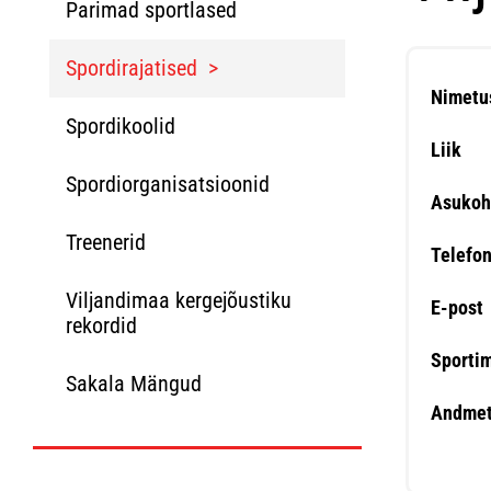
Parimad sportlased
Spordirajatised
Nimetu
Spordikoolid
Liik
Spordiorganisatsioonid
Asukoh
Treenerid
Telefo
Viljandimaa kergejõustiku
E-post
rekordid
Sporti
Sakala Mängud
Andmet