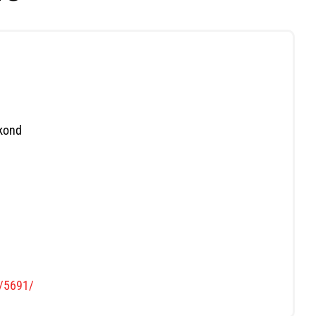
akond
s/5691/