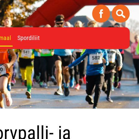
imaal
Spordiliit
rvpalli- ja