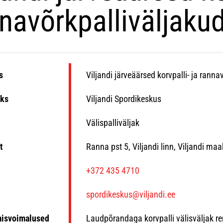
navõrkpalliväljaku
s
Viljandi järveäärsed korvpalli- ja ranna
ks
Viljandi Spordikeskus
Välispalliväljak
t
Ranna pst 5, Viljandi linn, Viljandi ma
n
+372 435 4710
spordikeskus@viljandi.ee
misvoimalused
Laudpõrandaga korvpalli välisväljak re