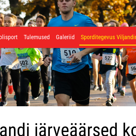
olisport
Tulemused
Galeriid
Sporditegevus Viljand
jandi järveäärsed ko