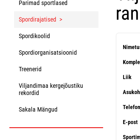
Parimad sportlased
ran
Spordirajatised
Spordikoolid
Nimetu
Spordiorganisatsioonid
Komple
Treenerid
Liik
Viljandimaa kergejõustiku
Asukoh
rekordid
Telefo
Sakala Mängud
E-post
Sporti