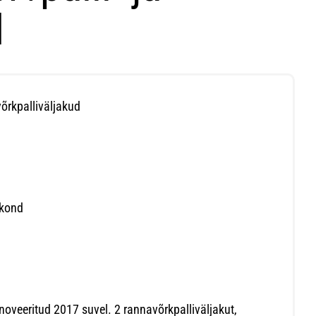
d
võrkpalliväljakud
akond
noveeritud 2017 suvel. 2 rannavõrkpalliväljakut,