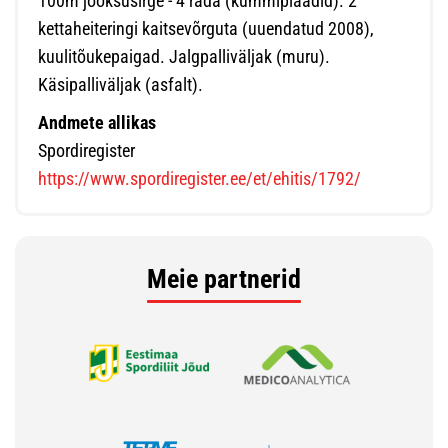
100m jooksusirge - 4 rada (kummiplaadid). 2
kettaheiteringi kaitsevõrguta (uuendatud 2008),
kuulitõukepaigad. Jalgpalliväljak (muru).
Käsipalliväljak (asfalt).
Andmete allikas
Spordiregister
https://www.spordiregister.ee/et/ehitis/1792/
Meie partnerid