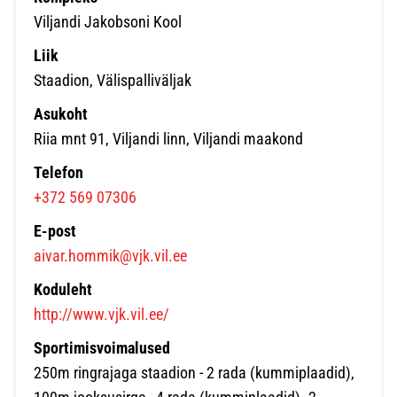
Viljandi Jakobsoni Kool
Liik
Staadion, Välispalliväljak
Asukoht
Riia mnt 91, Viljandi linn, Viljandi maakond
Telefon
+372 569 07306
E-post
aivar.hommik@vjk.vil.ee
Koduleht
http://www.vjk.vil.ee/
Sportimisvoimalused
250m ringrajaga staadion - 2 rada (kummiplaadid),