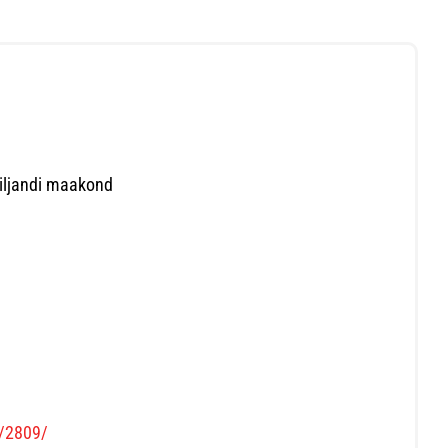
 Viljandi maakond
s/2809/