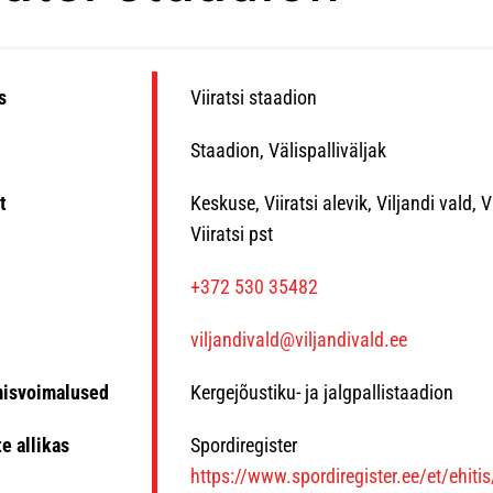
s
Viiratsi staadion
Staadion, Välispalliväljak
t
Keskuse, Viiratsi alevik, Viljandi vald,
Viiratsi pst
n
+372 530 35482
viljandivald@viljandivald.ee
misvoimalused
Kergejõustiku- ja jalgpallistaadion
e allikas
Spordiregister
https://www.spordiregister.ee/et/ehiti