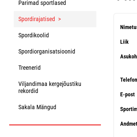
Parimad sportlased
Spordirajatised
Nimetu
Spordikoolid
Liik
Spordiorganisatsioonid
Asukoh
Treenerid
Telefo
Viljandimaa kergejõustiku
rekordid
E-post
Sakala Mängud
Sporti
Andmet