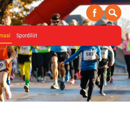
imaal
Spordiliit