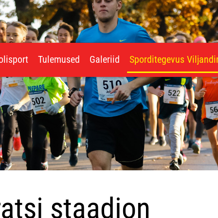
olisport
Tulemused
Galeriid
Sporditegevus Viljand
ratsi staadion