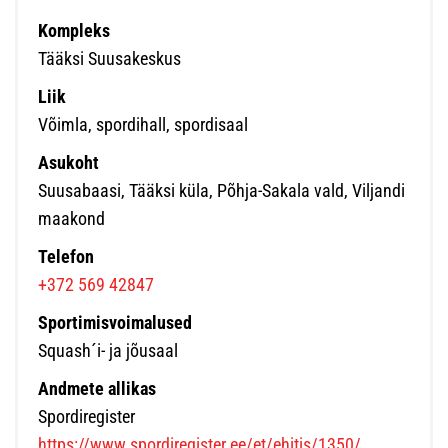
Kompleks
Tääksi Suusakeskus
Liik
Võimla, spordihall, spordisaal
Asukoht
Suusabaasi, Tääksi küla, Põhja-Sakala vald, Viljandi
maakond
Telefon
+372 569 42847
Sportimisvoimalused
Squash´i- ja jõusaal
Andmete allikas
Spordiregister
https://www.spordiregister.ee/et/ehitis/1350/