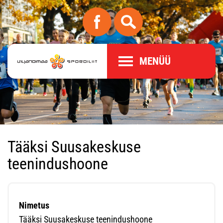
MENÜÜ
Tääksi Suusakeskuse
teenindushoone
Nimetus
Tääksi Suusakeskuse teenindushoone