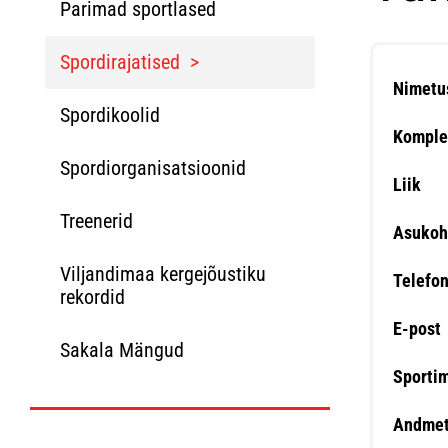
Parimad sportlased
Spordirajatised
Nimetu
Spordikoolid
Komple
Spordiorganisatsioonid
Liik
Treenerid
Asukoh
Viljandimaa kergejõustiku
Telefo
rekordid
E-post
Sakala Mängud
Sporti
Andmet