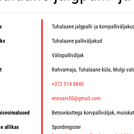
s
Tuhalaane jalgpalli- ja korvpalliväljaku
ks
Tuhalaane palliväljakud
Välispalliväljak
t
Rahvamaja, Tuhalaane küla, Mulgi val
n
+372 514 8840
ennsarv50@gmail.com
misvoimalused
Betoonkattega korvpalliväljak, muruka
e allikas
Spordiregister