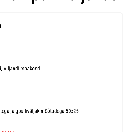
d
d, Viljandi maakond
ttega jalgpalliväljak mõõtudega 50x25