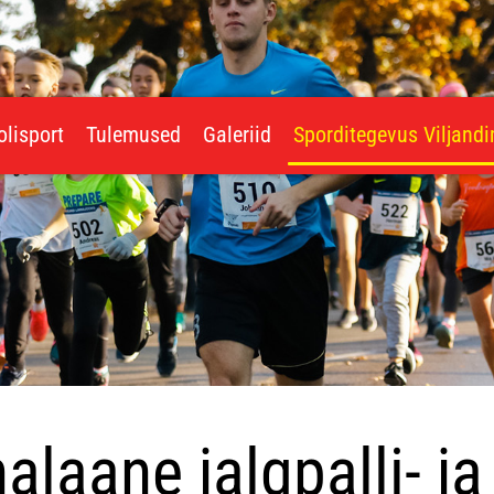
olisport
Tulemused
Galeriid
Sporditegevus Viljand
alaane jalgpalli- ja