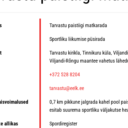
s
Tarvastu paistiigi matkarada
Sportliku liikumise püsirada
t
Tarvastu kirikla, Tinnikuru küla, Viljan
Viljandi-Rõngu maantee vahetus lähed
n
+372 528 8204
tarvastu@eelk.ee
misvoimalused
0,7 km pikkune jalgrada kahel pool paist
esitab suurema sportliku väljakutse hea
e allikas
Spordiregister