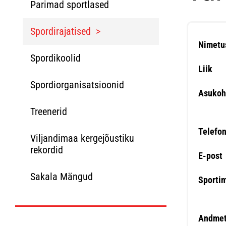
Parimad sportlased
Spordirajatised
Nimetu
Spordikoolid
Liik
Spordiorganisatsioonid
Asukoh
Treenerid
Telefo
Viljandimaa kergejõustiku
rekordid
E-post
Sakala Mängud
Sporti
Andmet