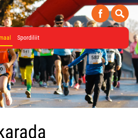
imaal
Spordiliit
tkarada