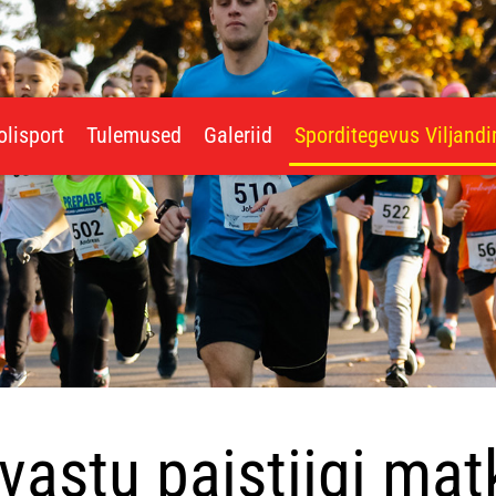
olisport
Tulemused
Galeriid
Sporditegevus Viljand
vastu paistiigi ma