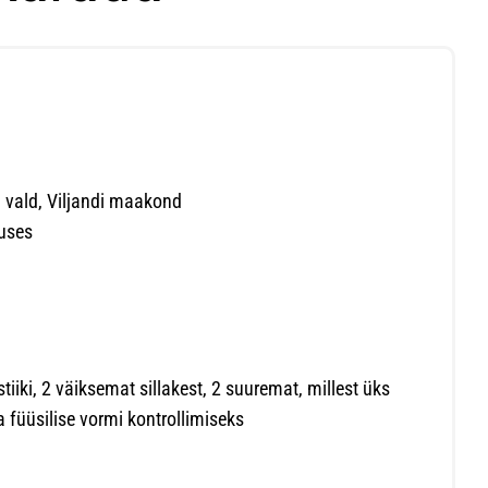
di vald, Viljandi maakond
uses
iiki, 2 väiksemat sillakest, 2 suuremat, millest üks
 füüsilise vormi kontrollimiseks