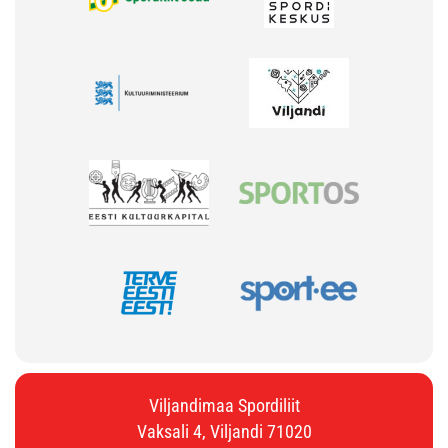
Viljandimaa Spordiliit
Vaksali 4, Viljandi 71020