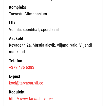
Kompleks
Tarvastu Gümnaasium
Liik
Võimla, spordihall, spordisaal
Asukoht
Kevade tn 2a, Mustla alevik, Viljandi vald, Viljandi
maakond
Telefon
+372 436 6383
E-post
kool@tarvastu.vil.ee
Koduleht
http://www.tarvastu.vil.ee