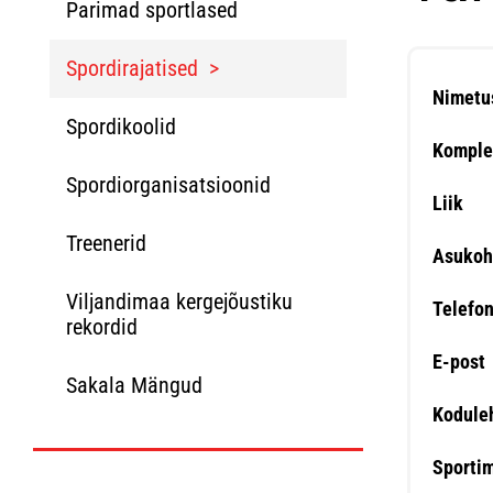
Parimad sportlased
Spordirajatised
Nimetu
Spordikoolid
Komple
Spordiorganisatsioonid
Liik
Treenerid
Asukoh
Viljandimaa kergejõustiku
Telefo
rekordid
E-post
Sakala Mängud
Kodule
Sporti