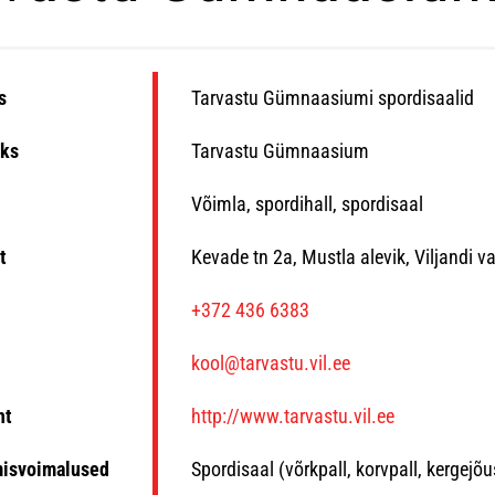
s
Tarvastu Gümnaasiumi spordisaalid
ks
Tarvastu Gümnaasium
Võimla, spordihall, spordisaal
t
Kevade tn 2a, Mustla alevik, Viljandi v
n
+372 436 6383
kool@tarvastu.vil.ee
ht
http://www.tarvastu.vil.ee
misvoimalused
Spordisaal (võrkpall, korvpall, kergejõ