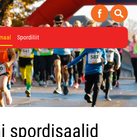
imaal
Spordiliit
 spordisaalid