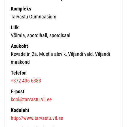
Kompleks
Tarvastu Gümnaasium
Liik
Võimla, spordihall, spordisaal
Asukoht
Kevade tn 2a, Mustla alevik, Viljandi vald, Viljandi
maakond
Telefon
+372 436 6383
E-post
kool@tarvastu.vil.ee
Koduleht
http://www.tarvastu.vil.ee